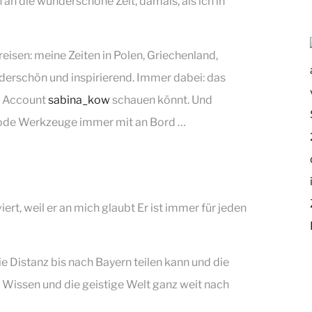
 an die wunderschöne Zeit, damals, als ich in
eisen: meine Zeiten in Polen, Griechenland,
derschön und inspirierend. Immer dabei: das
m Account
sabina_kow
schauen könnt. Und
Code Werkzeuge immer mit an Bord …
iert, weil er an mich glaubt Er ist immer für jeden
die Distanz bis nach Bayern teilen kann und die
e Wissen und die geistige Welt ganz weit nach