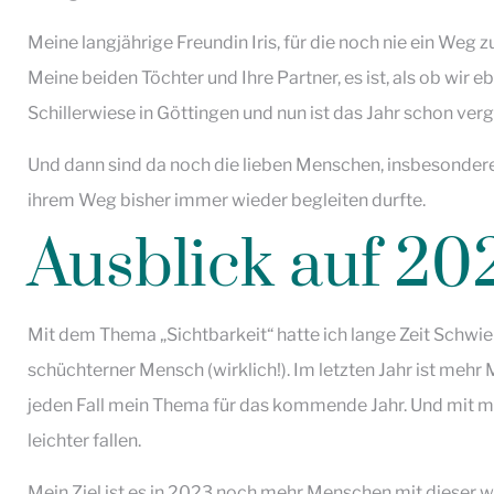
Meine langjährige Freundin Iris, für die noch nie ein Weg z
Meine beiden Töchter und Ihre Partner, es ist, als ob wir 
Schillerwiese in Göttingen und nun ist das Jahr schon ve
Und dann sind da noch die lieben Menschen, insbesondere d
ihrem Weg bisher immer wieder begleiten durfte.
Ausblick auf 20
Mit dem Thema „Sichtbarkeit“ hatte ich lange Zeit Schwieri
schüchterner Mensch (wirklich!). Im letzten Jahr ist mehr
jeden Fall mein Thema für das kommende Jahr. Und mit m
leichter fallen.
Mein Ziel ist es in 2023 noch mehr Menschen mit diese